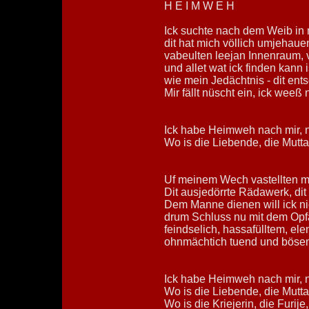
H E I M W E H
Ick suchte nach dem Weib in m
dit hat mich völlich umjehaue
vabeulten leejan Innenraum, 
und allet wat ick finden kann 
wie mein Jedächtnis - dit ent
Mir fällt nüscht ein, ick weeß
Ick habe Heimweh nach mir, n
Wo is die Liebende, die Mutta
Uf meinem Wech vastellten mi
Dit ausjedörrte Rädawerk, dit 
Dem Manne dienen will ick n
drum Schluss nu mit dem Opfa
feindselich, hassafülltem, elen
ohnmächtich tuend und bösem
Ick habe Heimweh nach mir, n
Wo is die Liebende, die Mutta
Wo is die Kriejerin, die Furije,